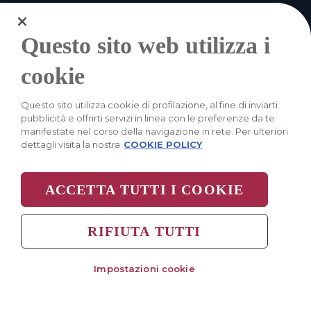
Questo sito web utilizza i
cookie
L’innovazione si fa
Questo sito utilizza cookie di profilazione, al fine di inviarti
strada
pubblicità e offrirti servizi in linea con le preferenze da te
manifestate nel corso della navigazione in rete. Per ulteriori
dettagli visita la nostra
COOKIE POLICY
ACCETTA TUTTI I COOKIE
Antitrust & Anti-Corruption Guidlines
Cookie Policy
Termini e Condizioni
RIFIUTA TUTTI
© 2026 ROAD-ROME ADVANCED DISTRICT
Impostazioni cookie
P.IVA 17107441002
Via del Commercio 9/11, 00154 Roma