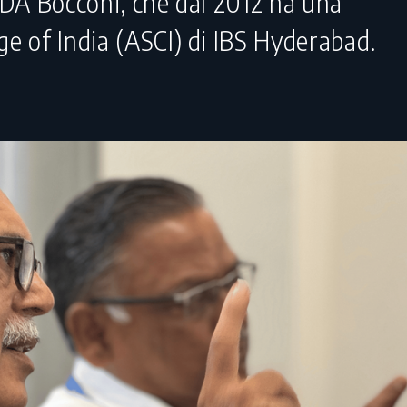
a SDA Bocconi, che dal 2012 ha una
ege of India (ASCI) di IBS Hyderabad.